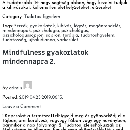
A tudatosabb lét nagy segítség abban, hogy kezelni tudjuk
a kihívásokat, kellemetlen élethelyzeteket, érzéseket.
Category:
Tudatos figyelem
Tags:
5érzék
,
gyakorlatok
,
kihívás
,
légzés
,
magánrendelés
,
mindennapok
,
pszichológia
,
pszichológus
,
pszichologussopron
,
sopron
,
terápia
,
tudatosfigyelem
,
tudatosság
,
ujfaludianna
,
várkerület
Mindfulness gyakorlatok
mindennapra 2.
by
admin
Posted:
2019.04.25.
2019.06.13.
Leave a Comment
1.Kapcsolat a természettelFigyeld meg és gyönyörködj el a
tájban, ami körülvesz, vagyegy fában vagy egy növényben,
bármikor a nap folyamán. 2. Tudatos ízlelésFókuszálj az