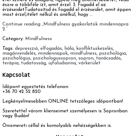
étel színére és állagára, figyeld meg ahőmérsékletét, vedd
észre a többféle ízt, amit érzel. 3. Fogadd el az
érzéseidetTudatosítsd és fogadd el érzéseidet, amit éppen
most érzel,ítélet nélkül és anélkül, hogy …
Continue reading
„Mindfulness gyakorlatok mindennapra
2.”
Category:
Mindfulness
Tags:
depresszió
,
elfogadás
,
hála
,
konfliktuskezelés
,
magánrendelés
,
mindennapok
,
mindfulness
,
pszichológia
,
pszichológus
,
pszichologussopron
,
sopron
,
tanácsadás
,
terápia
,
tudatosság
,
ujfaludianna
,
várkerület
Kapcsolat
Időpont egyeztetés telefonon:
+36 70 42 52 820
Legkényelmesebben ONLINE tetszőleges időpontban!
Szeretettel várom klienseimet személyesen is Sopronban
vagy Budán!
Önismereti céllal és komolyabb nehézségekben is.