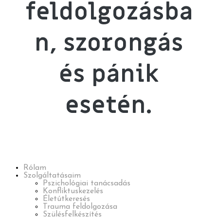
feldolgozásba
n, szorongás
és pánik
esetén.
Rólam
Szolgáltatásaim
Pszichológiai tanácsadás
Konfliktuskezelés
Életútkeresés
Trauma feldolgozása
Szülésfelkészítés